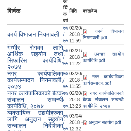
आ
र्थि
शिर्षक
मिति
दस्तावेज
क
वर्ष
७४
02/20/
कार्य विभाजन
कार्य विभाजन नियमावली
/
2018 -
नियमावली.pdf
७५
11:59
गम्भीर रोगका लागि
७४
02/21/
आर्थिक सहयोग तथा
उपचार सहयोग
/
2018 -
सिफारिस कार्यविधि,
कार्यविधि.pdf
७५
11:22
२०७४
नगर कार्यपालिका
७४
02/20/
नगर कार्यपालिका
कार्यसम्पादन नियमावली,
/
2018 -
कार्यसम्पादन.pdf
२०७४
७५
11:55
नगर कार्यपालिकाको बैठक
७४
02/20/
नगर कार्यपालिकाको
संचालन सम्बन्धी
/
2018 -
बैठक संचालन सम्बन्धी
कार्यविधि, २०७४
७५
13:23
कार्यविधि, २०७४
व्यवसायिक उद्यमीहरुका
७४
03/04/
लागि अनुदान सहयोग
/
2018 -
अनुदान सहयोग.pdf
सन्चालन निर्देशिका
७५
12:32