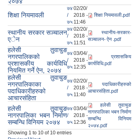
२०७४
७४
02/20/
शिक्षा नियमावली
/
2018 -
शिक्षा नियमावली.pdf
७५
11:46
७४
02/20/
स्थानीय सरकार सञ्चालन
स्थानीय-सरकार-
/
2018 -
एेन
सञ्चालन- ऐन .pdf
७५
11:51
हलेसी तुवाचुङ
७४
03/04/
नगरपालिकको
प्रशासकिय
/
2018 -
प्रशासकीय कार्यविधि
कार्यविधि.pdf
७५
12:35
नियमित गर्ने ऐन, २०७४
हलेसी तुवाचुङ
७४
02/20/
नगरपालिकाका
पदाधिकारीहरुको
/
2018 -
पदाधिकारीहरुको
आचारसंहिता.pdf
७५
11:40
आचारसंहिता
हलेसी तुवाचुङ
हलेसी तुवाचुङ
७४
03/04/
नागरपालिका भबन निर्माण
नागरपालिका भबन निर्माण
/
2018 -
सम्बन्धि विनियम
सम्बन्धि विनियम २०७४
७५
12:36
२०७४.pdf
Showing 1 to 10 of 10 entries