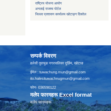
राष्ट्रिय योजना आयोग
अनलाई राजश्व पोर्टल
जिल्ला प्रशासन कार्यालय खोटाङ्ग दिक्तेल
सम्पर्क विवरण
हलेसी तुवाचुङ नगरपालिका दुर्छिम, खाेटाङ
ईमेल :
tuwachung.mun@gmail.com
ito.halesituwachnugmun@gmail.com
फोनः 036590122
मलेप फारमहरू Excel format
मलेप फारमहरू