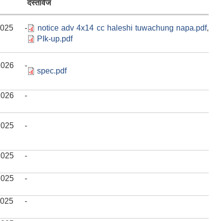
दस्तावेज
/2025 -
notice adv 4x14 cc haleshi tuwachung napa.pdf
,
PIk-up.pdf
/2026 -
spec.pdf
/2026 -
/2025 -
/2025 -
/2025 -
/2025 -