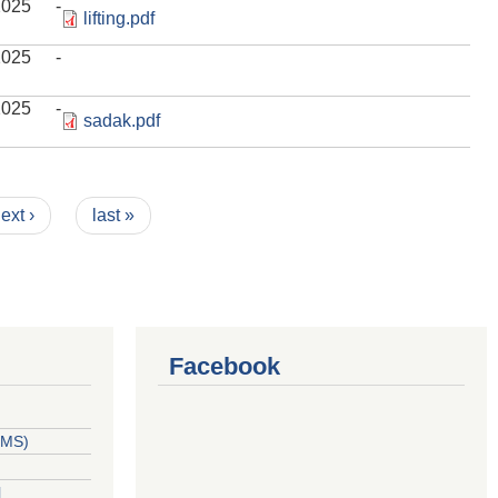
/2025 -
lifting.pdf
/2025 -
/2025 -
sadak.pdf
ext ›
last »
Facebook
PPMS)
l