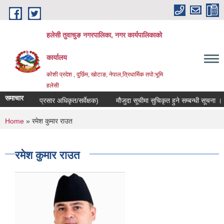
Skip to main content
हलेसी तुवाचुङ नगरपालिका, नगर कार्यपालिकाको
कार्यालय
कोशी प्रदेश , दुर्छिम, खोटाङ, नेपाल,त्रिधार्मिक तपो:भूमि
हलेसी
समाचार
चना ! (कृषि प्रसार अधिकृत/सर्वेक्षक)
मौजुदा सूचीमा सुचिकृत हुने सम्बन्धी सूचना ।
You are here
Home
» रमेश कुमार राउत
रमेश कुमार राउत